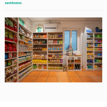
santénatur
.