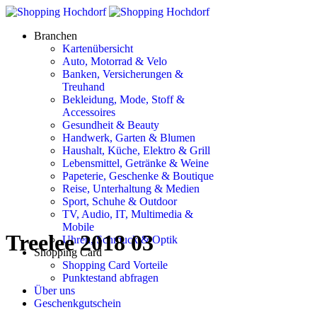
Branchen
Kartenübersicht
Auto, Motorrad & Velo
Banken, Versicherungen &
Treuhand
Bekleidung, Mode, Stoff &
Accessoires
Gesundheit & Beauty
Handwerk, Garten & Blumen
Haushalt, Küche, Elektro & Grill
Lebensmittel, Getränke & Weine
Papeterie, Geschenke & Boutique
Reise, Unterhaltung & Medien
Sport, Schuhe & Outdoor
TV, Audio, IT, Multimedia &
Mobile
Treelee 2018 03
Uhren, Schmuck & Optik
Shopping Card
Shopping Card Vorteile
Punktestand abfragen
Über uns
Geschenkgutschein