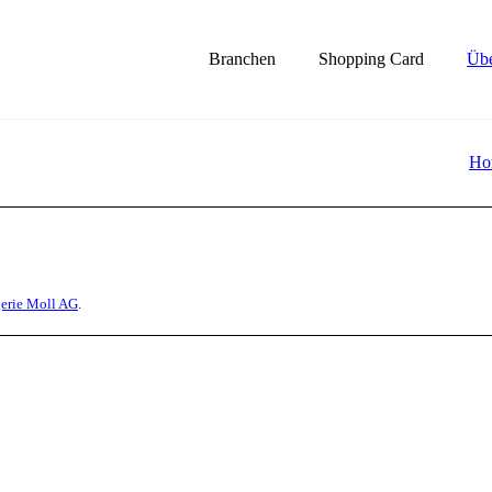
Branchen
Shopping Card
Übe
Ho
erie Moll AG
.