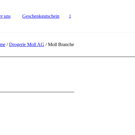
r uns
Geschenkgutschein
me
/
Drogerie Moll AG
/
Moll Branche